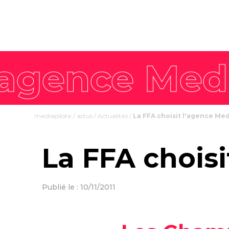
mediapilote
/
actus
/
Actualités
/
La FFA choisit l'agence Med
La FFA choisi
Publié le : 10/11/2011