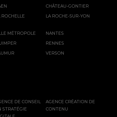
AEN
CHÂTEAU-GONTIER
A ROCHELLE
LA ROCHE-SUR-YON
ILLE MÉTROPOLE
NANTES
UIMPER
RENNES
AUMUR
VERSON
Rennes Métropole
choisit Mediapilote
GENCE DE CONSEIL
AGENCE CRÉATION DE
N STRATÉGIE
CONTENU
GITALE