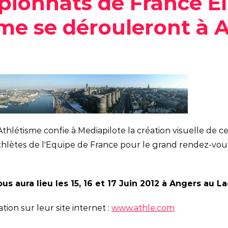
ionnats de France El
Social media
sme se dérouleront à 
Athlétisme confie à Mediapilote la création visuelle de
thlètes de l'Equipe de France pour le grand rendez-vous 
s aura lieu les 15, 16 et 17 Juin 2012 à Angers au L
tion sur leur site internet :
www.athle.com