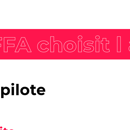
Nos offres
Actualités
expertises
Tendances
Marque employeur
gée
Agenda
Communication RSE
Pack Impact
Nos formations
Faites décoller les
pilote
compétences de vos
équipes avec nos formations
labellisées Qualiopi et
dispensées par nos
formateurs expérimentés.