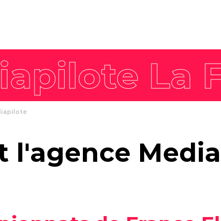
8 piliers
Nos offres intégrées
Philosophie
Stratégie de
workshop
L'équipe
marque
Agence enga
Stratégie de
communication
Stratégie
communication
iapilote
commerciale
Stratégie de
t l'agence Media
contenus
Stratégie digitale
Campagne créative