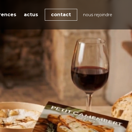
rences
actus
contact
nous rejoindre
Nos offres
Actualités
expertises
Tendances
Marque employeur
gée
Agenda
Communication RSE
Pack Impact
Nos formations
Faites décoller les
compétences de vos
équipes avec nos formations
labellisées Qualiopi et