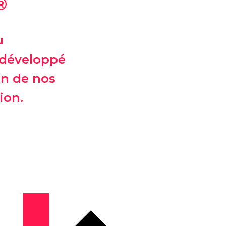
®
u
 développé
n de nos
ion.