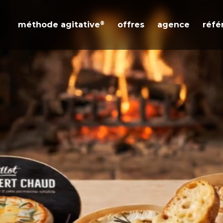
®
méthode agitative
offres
agence
réfé
8 piliers
Nos offres intégrées
Philosophie
Stratégie de
workshop
L'équipe
marque
Agence enga
Stratégie de
communication
Stratégie
communication
commerciale
Stratégie de
contenus