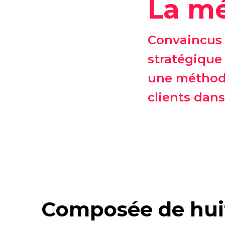
La mé
Convaincus 
stratégique
une méthod
clients dan
Composée de huit 