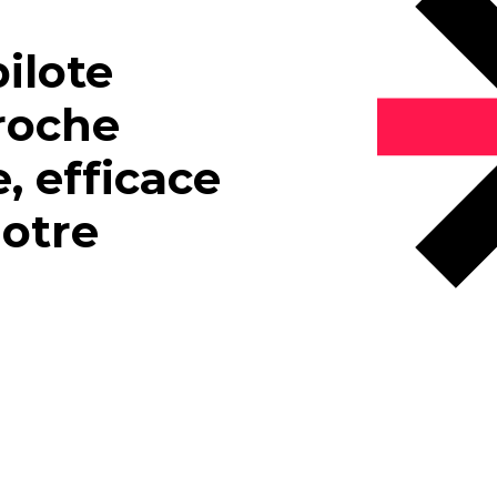
ilote
roche
, efficace
notre