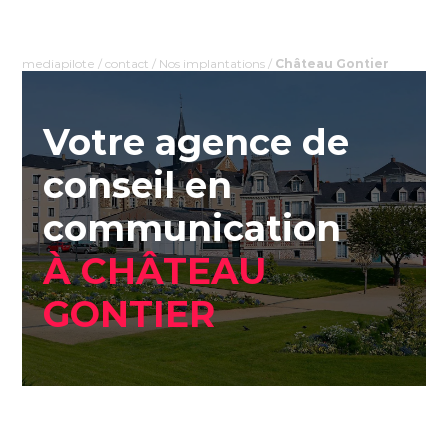
mediapilote
/
contact
/
Nos implantations
/
Château Gontier
Votre agence de
conseil en
communication
À CHÂTEAU
GONTIER