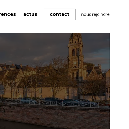
rences
actus
contact
nous rejoindre
Nos offres
Actualités
expertises
Tendances
Marque employeur
gée
Agenda
Communication RSE
Pack Impact
Nos formations
Faites décoller les
compétences de vos
équipes avec nos formations
labellisées Qualiopi et