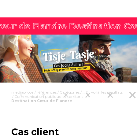
mediapilote
/
références
/
Catégories
/
... Et voilà les résultats
/
Communication publique et territoriale
/
Destination Cœur de Flandre
Cas client