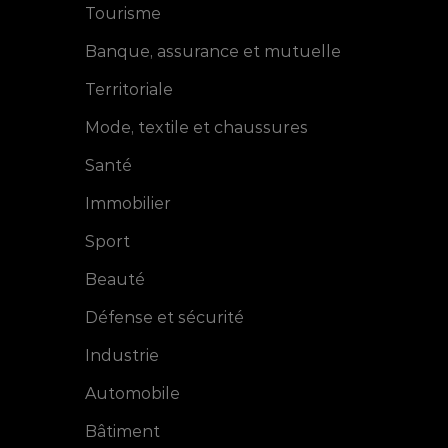
Tourisme
Mediapilote
Banque, assurance et mutuelle
accompagne la ville
de Cholet et la Spla
Territoriale
de l'Anjou pour la
promotion du Val de
Moine
Mode, textile et chaussures
Santé
Immobilier
Sport
Beauté
Défense et sécurité
Industrie
Automobile
Bâtiment