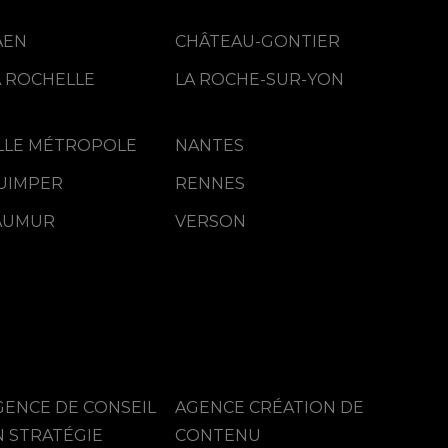
AEN
CHÂTEAU-GONTIER
La vidéo, vecteur de
communication
A ROCHELLE
LA ROCHE-SUR-YON
ILLE MÉTROPOLE
NANTES
UIMPER
RENNES
AUMUR
VERSON
GENCE DE CONSEIL
AGENCE CRÉATION DE
N STRATÉGIE
CONTENU