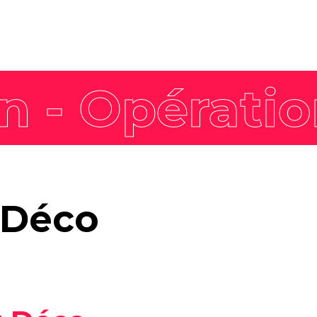
Nos offres
Actualités
expertises
Tendances
Marque employeur
gée
Agenda
Communication RSE
Pack Impact
Nos formations
Faites décoller les
 Déco
compétences de vos
équipes avec nos formations
labellisées Qualiopi et
dispensées par nos
formateurs expérimentés.