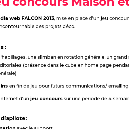
Jeu concours Maison e
Social media
dia web FALCON 2013
, mise en place d'un jeu concour
e incontournable des projets déco.
s :
d'habillages, une slimban en rotation générale, un grand
ditoriales (présence dans le cube en home page pendant
nérale).
-ins
en fin de jeu pour futurs communications/ emailing
 internet d'un
jeu concours
sur une période de 4 semain
iapilote:
nation
avec le support.