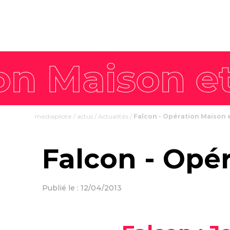
mediapilote
/
actus
/
Actualités
/
Falcon - Opération Maison 
Falcon - Opé
Publié le : 12/04/2013