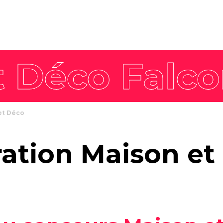
8 piliers
Nos offres intégrées
Philosophie
Stratégie de
workshop
L'équipe
marque
Agence enga
Stratégie de
communication
Stratégie
communication
et Déco
commerciale
Stratégie de
ration Maison et
contenus
Stratégie digitale
Campagne créative