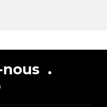
-nous
La seule chose avec
laquelle on ne
plaisante pas, c'est le
RESULTAT !