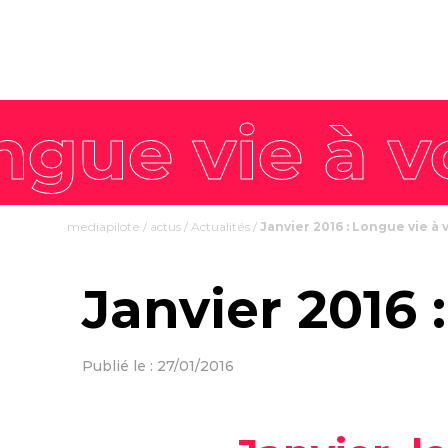
mediapilote
/
actus
/
Actualités
/
Janvier 2016 : Longue vie à
Janvier 2016 
Publié le : 27/01/2016