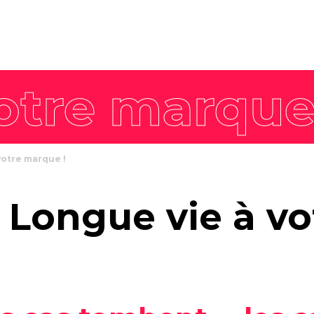
8 piliers
Nos offres intégrées
Philosophie
Stratégie de
workshop
L'équipe
marque
Agence enga
Stratégie de
communication
Stratégie
communication
 votre marque !
commerciale
Stratégie de
: Longue vie à v
contenus
Stratégie digitale
Campagne créative