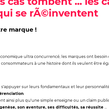
es cas tombent ... les 
Social media
ui se rÃ©inventent
tre marque !
onomique ultra concurrencé, les marques ont besoin de
les consommateurs à une histoire dont ils veulent être é
 s'appuyer sur leurs fondamentaux et leur personnalit
érenciation
.
 ainsi plus qu'une simple enseigne ou un claim publicit
enèse, son aventure, ses difficultés, sa réussite
...