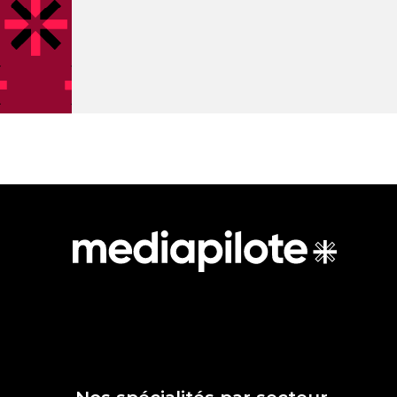
Dans la Com', inutile
de s'appeler Huber
pour affoler les
compteurs