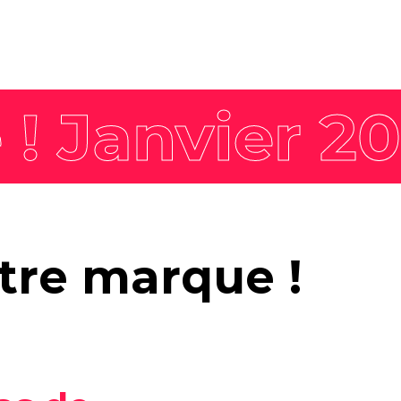
Nos offres
Actualités
expertises
Tendances
Marque employeur
gée
Agenda
Communication RSE
Pack Impact
Nos formations
Faites décoller les
otre marque !
compétences de vos
équipes avec nos formations
labellisées Qualiopi et
dispensées par nos
formateurs expérimentés.