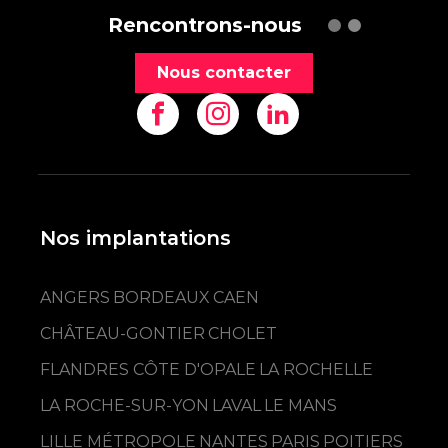
Rencontrons-nous
Nous contacter
Nos implantations
ANGERS
BORDEAUX
CAEN
CHÂTEAU-GONTIER
CHOLET
FLANDRES CÔTE D'OPALE
LA ROCHELLE
LA ROCHE-SUR-YON
LAVAL
LE MANS
LILLE MÉTROPOLE
NANTES
PARIS
POITIERS