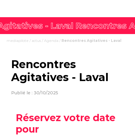
mediapilote
/
actus
/
Agenda
/
Rencontres Agitatives - Laval
Rencontres
Agitatives - Laval
Publié le : 30/10/2025
Réservez votre date
pour