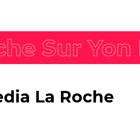
Nos offres
Actualités
expertises
Tendances
Marque employeur
gée
Agenda
Communication RSE
Pack Impact
Nos formations
Faites décoller les
edia La Roche
compétences de vos
équipes avec nos formations
labellisées Qualiopi et
dispensées par nos
formateurs expérimentés.