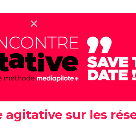
Social media
 agitative sur les rés