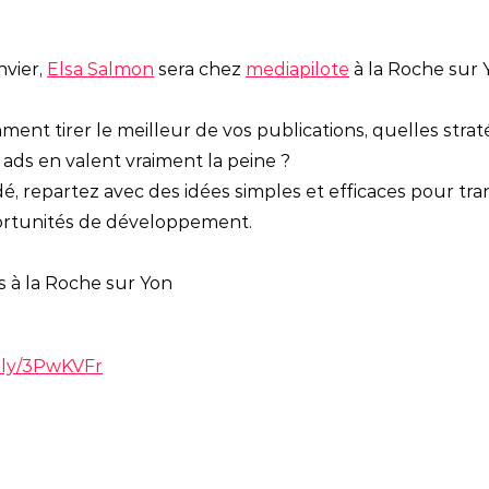
nvier,
Elsa Salmon
sera chez
mediapilote
à la Roche sur 
t tirer le meilleur de vos publications, quelles strat
l ads en valent vraiment la peine ?
é, repartez avec des idées simples et efficaces pour tr
portunités de développement.
is à la Roche sur Yon
t.ly/3PwKVFr