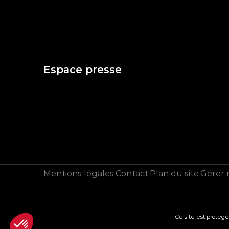
Espace presse
Mentions légales
Contact
Plan du site
Gérer 
Axeptio consent
Plateforme de Gestion du Consentement : Personnalisez vo
Ce site est protég