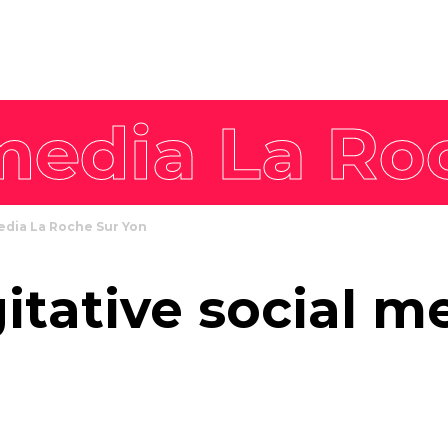
8 piliers
Nos offres intégrées
Philosophie
Stratégie de
workshop
L'équipe
marque
Agence enga
Stratégie de
communication
Stratégie
communication
edia La Roche Sur Yon
commerciale
Stratégie de
itative social m
contenus
Stratégie digitale
Campagne créative