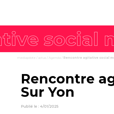
mediapilote
/
actus
/
Agenda
/
Rencontre agitative social m
Rencontre ag
Sur Yon
Publié le : 4/01/2025