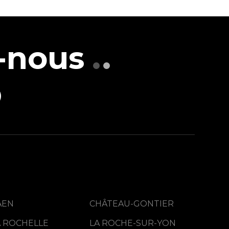
-nous
AEN
CHÂTEAU-GONTIER
A ROCHELLE
LA ROCHE-SUR-YON