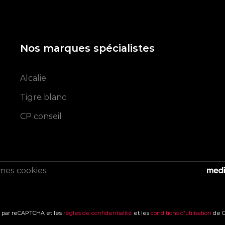
Nos marques spécialistes
Alcalie
Tigre blanc
CP conseil
mes cookies
s Options
é par reCAPTCHA et les
règles de confidentialité
et les
conditions d'utilisation
de G