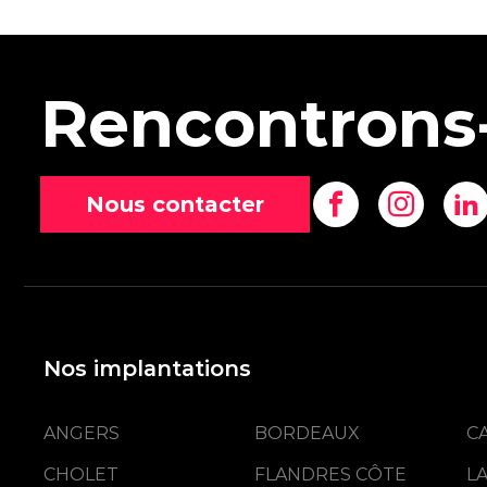
Rencontrons
Nous contacter
Nos implantations
ANGERS
BORDEAUX
C
CHOLET
FLANDRES CÔTE
L