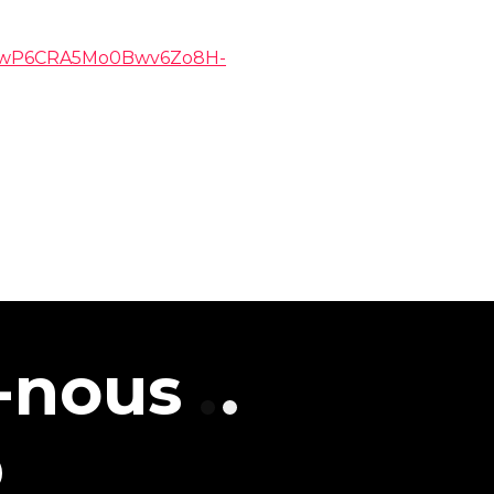
P9uwP6CRA5Mo0Bwv6Zo8H-
-nous