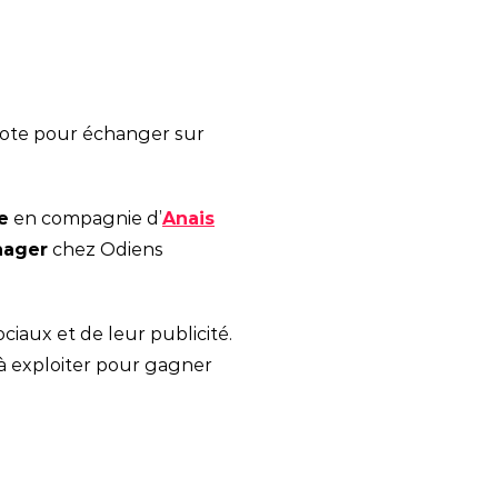
ilote pour échanger sur
e
en compagnie d’
Anais
nager
chez Odiens
iaux et de leur publicité.
 à exploiter pour gagner