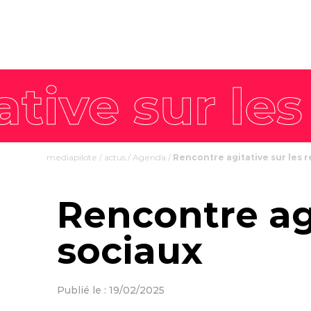
mediapilote
/
actus
/
Agenda
/
Rencontre agitative sur les 
Rencontre agi
sociaux
Publié le : 19/02/2025