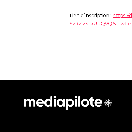
Lien d’inscription :
https:
SzdZiZv-kURQVQ/viewfo