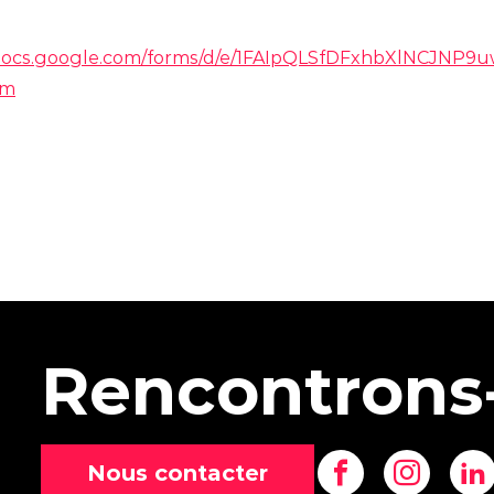
//docs.google.com/forms/d/e/1FAIpQLSfDFxhbXlNCJN
rm
Rencontrons
Nous contacter