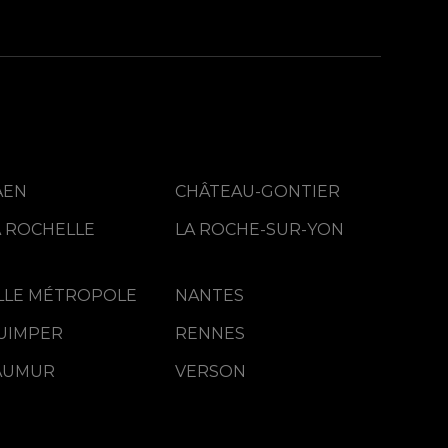
AEN
CHÂTEAU-GONTIER
A ROCHELLE
LA ROCHE-SUR-YON
Rencontre agitative sur
ILLE MÉTROPOLE
NANTES
l'IA
UIMPER
RENNES
AUMUR
VERSON