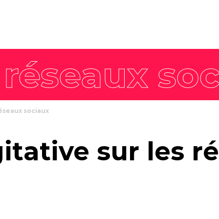
8 piliers
Nos offres intégrées
Philosophie
Stratégie de
workshop
L'équipe
marque
Agence enga
Stratégie de
communication
Stratégie
communication
réseaux sociaux
commerciale
Stratégie de
tative sur les r
contenus
Stratégie digitale
Campagne créative