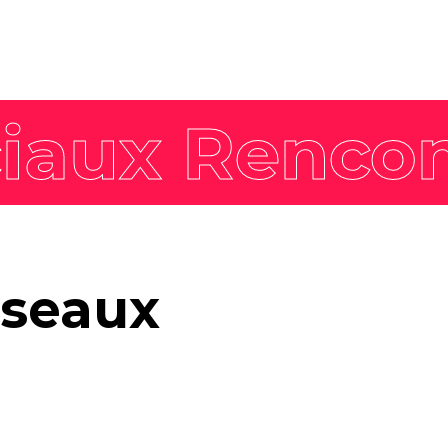
Nos offres
Actualités
expertises
Tendances
Marque employeur
gée
Agenda
Communication RSE
Pack Impact
Nos formations
Faites décoller les
éseaux
compétences de vos
équipes avec nos formations
labellisées Qualiopi et
dispensées par nos
formateurs expérimentés.