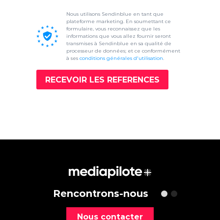
Nous utilisons Sendinblue en tant que
plateforme marketing. En soumettant ce
formulaire, vous reconnaissez que les
informations que vous allez fournir seront
transmises à Sendinblue en sa qualité de
processeur de données; et ce conformément
à ses
conditions générales d'utilisation
.
RECEVOIR LES REFERENCES
Rencontrons-nous
Nous contacter