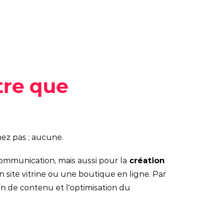
Nos offres
Actualités
expertises
Tendances
Marque employeur
gée
Agenda
Communication RSE
tre que
Pack Impact
Nos formations
Faites décoller les
ez pas ; aucune.
compétences de vos
équipes avec nos formations
ommunication, mais aussi pour la
création
labellisées Qualiopi et
dispensées par nos
un site vitrine ou une boutique en ligne. Par
formateurs expérimentés.
on de contenu et l'optimisation du