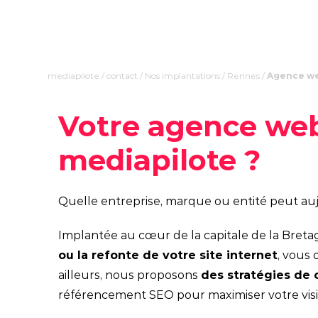
mediapilote
/
contact
/
Nos implantations
/
Rennes
/
Agence w
Votre agence web
mediapilote ?
Quelle entreprise, marque ou entité peut auj
Implantée au cœur de la capitale de la Bret
ou la refonte de votre site internet
, vous 
ailleurs, nous proposons
des stratégies de
référencement SEO pour maximiser votre visib