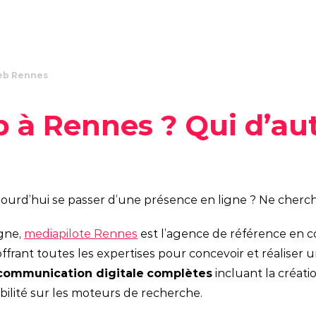
8 piliers
Nos offres intégrées
Philosophie
Stratégie de
workshop
L'équipe
marque
eb Rennes
Agence enga
Stratégie de
communication
 à Rennes ? Qui d’au
Stratégie
communication
commerciale
ourd’hui se passer d’une présence en ligne ? Ne cherch
Stratégie de
contenus
agne,
mediapilote Rennes
est l’agence de référence en c
Stratégie digitale
offrant toutes les expertises pour concevoir et réaliser 
 communication digitale
complètes
incluant la créati
Campagne créative
ilité sur les moteurs de recherche.