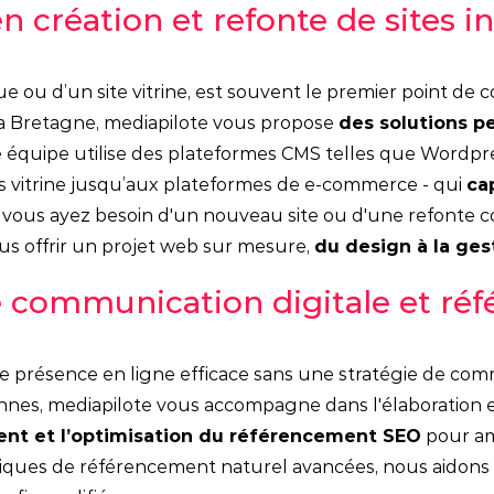
Social media
 création et refonte de sites i
que ou d’un site vitrine, est souvent le premier point de
a Bretagne, mediapilote vous propose
des solutions p
e équipe utilise des plateformes CMS telles que Wordp
s vitrine jusqu’aux plateformes de e-commerce - qui
ca
ue vous ayez besoin d'un nouveau site ou d'une refonte 
ous offrir un projet web sur mesure,
du design à la ge
de communication digitale et r
présence en ligne efficace sans une stratégie de commu
Rennes, mediapilote vous accompagne dans l'élaboration e
nent et l’optimisation du référencement SEO
pour amé
ues de référencement naturel avancées, nous aidons vot