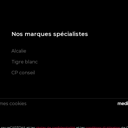
Nos marques spécialistes
Alcalie
Tigre blanc
CP conseil
mes cookies
s Options
é par reCAPTCHA et les
règles de confidentialité
et les
conditions d'utilisation
de G