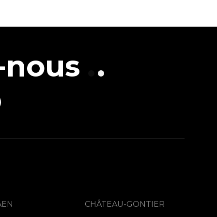
-nous
AEN
CHÂTEAU-GONTIER