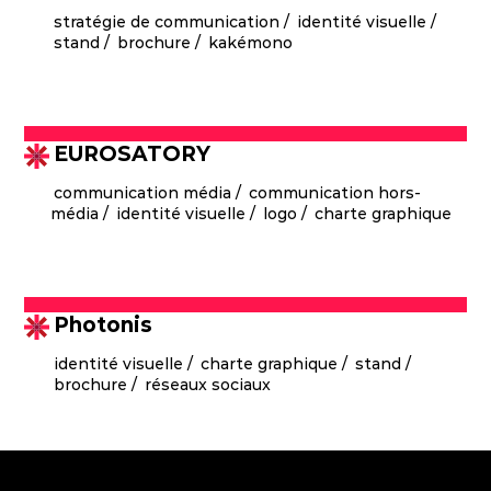
stratégie de communication
identité visuelle
stand
brochure
kakémono
Concevoir des supports de communication
permettant au client de se démarquer de
ses concurrents et véhiculant ses
expertises, ses métiers et les bénéfices
EUROSATORY
apportés par ses solutions.
communication média
communication hors-
média
identité visuelle
logo
charte graphique
Proposer un nouveau key visual disruptif
qui met en avant l’identité, les valeurs et le
message de la marque.
Photonis
identité visuelle
charte graphique
stand
brochure
réseaux sociaux
Comment se réinventer dans un monde en
mutation avec la transition climatique, le
retour de la guerre en Europe, la