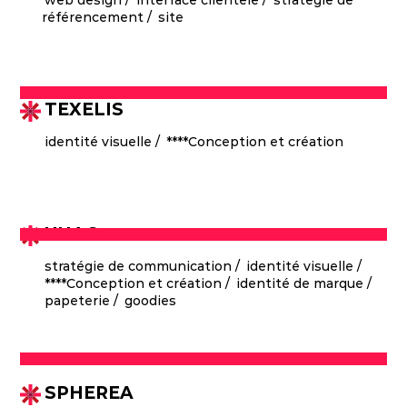
web design
interface clientèle
stratégie de
référencement
site
TEXELIS
identité visuelle
****Conception et création
Comment refondre un site internet afin de
refléter l'innovation et le dynamisme de
UNAC
l'industrie navale française ?
stratégie de communication
identité visuelle
****Conception et création
identité de marque
papeterie
goodies
Créer un nouveau Key visual impactant afin
de transmettre de manière visuelle
l'identité et la promesse de la marque.
SPHEREA