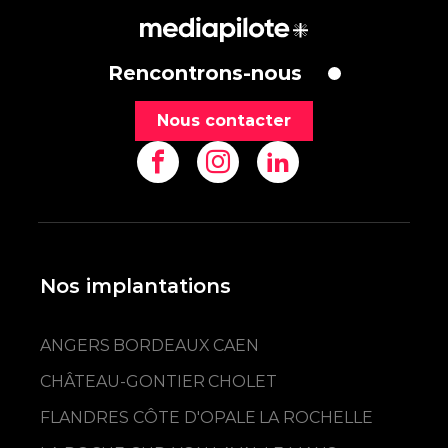
transformation digitale…?
Rencontrons-nous
Comment construire l'intégralité de la
Nous contacter
charte graphique de Photonis, en gardant
le logo d'origine ?
Nos implantations
ANGERS
BORDEAUX
CAEN
CHÂTEAU-GONTIER
CHOLET
FLANDRES CÔTE D'OPALE
LA ROCHELLE