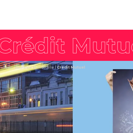
8 piliers
Nos offres intégrées
Philosophie
Stratégie de
workshop
L'équipe
marque
Agence enga
Stratégie de
communication
Stratégie
communication
anque- assurance et mutuelle
/
Crédit Mutuel
commerciale
Stratégie de
contenus
Stratégie digitale
Campagne créative