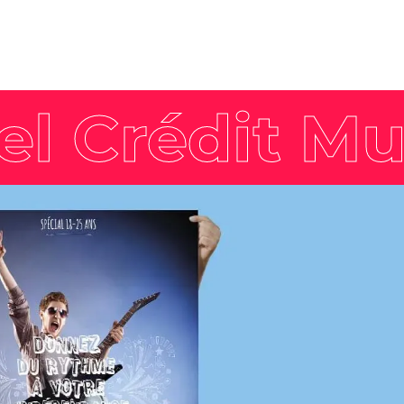
Nos offres
Actualités
expertises
Tendances
Marque employeur
gée
Agenda
Communication RSE
Pack Impact
Nos formations
Faites décoller les
compétences de vos
équipes avec nos formations
labellisées Qualiopi et
dispensées par nos
formateurs expérimentés.