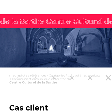
mediapilote
/
références
/
Catégories
/
... Et voilà les résultats
/
Communication publique et territoriale
/
Centre Culturel de la Sarthe
Cas client