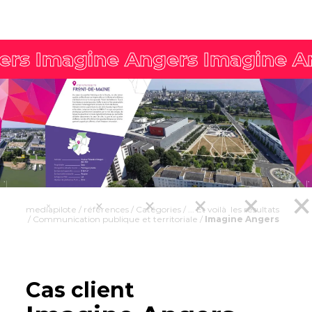
mediapilote
/
références
/
Catégories
/
... Et voilà les résultats
/
Communication publique et territoriale
/
Imagine Angers
Cas client