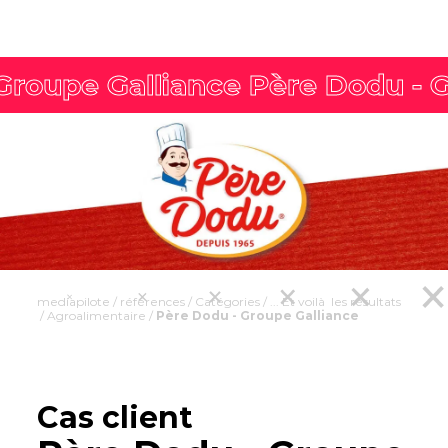
mediapilote
/
références
/
Catégories
/
... Et voilà les résultats
/
Agroalimentaire
/
Père Dodu - Groupe Galliance
Cas client