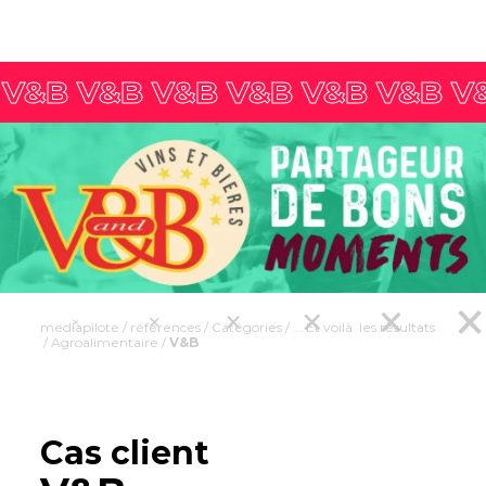
mediapilote
/
références
/
Catégories
/
... Et voilà les résultats
/
Agroalimentaire
/
V&B
Cas client