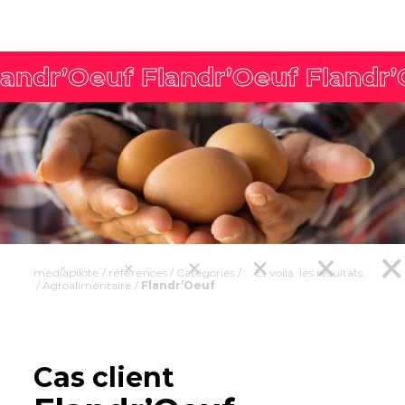
mediapilote
/
références
/
Catégories
/
... Et voilà les résultats
/
Agroalimentaire
/
Flandr’Oeuf
Cas client