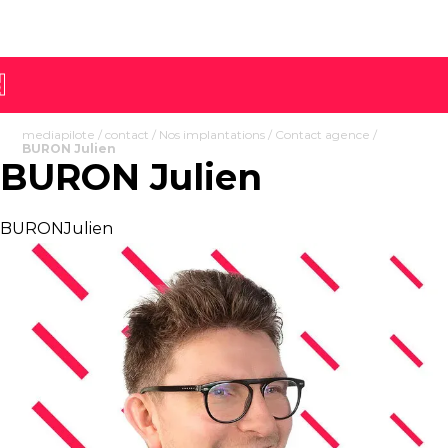
mediapilote
/
contact
/
Nos implantations
/
Contact agence
/
BURON Julien
BURON Julien
BURONJulien