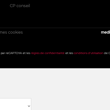
CP conseil
mes cookies
é par reCAPTCHA et les
règles de confidentialité
et les
conditions d'utilisation
de G