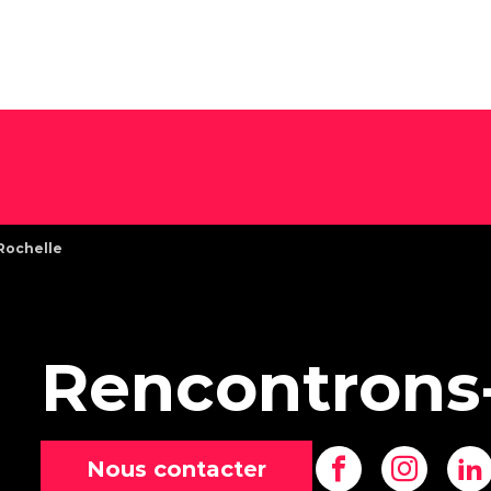
8 piliers
Nos offres intégrées
Philosophie
Stratégie de
workshop
L'équipe
marque
Agence enga
Stratégie de
communication
Stratégie
communication
Rochelle
commerciale
Stratégie de
contenus
Rencontrons
Stratégie digitale
Campagne créative
Nous contacter