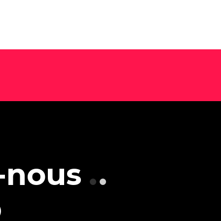
Nos offres
Actualités
expertises
Tendances
Marque employeur
gée
Agenda
Communication RSE
Pack Impact
Nos formations
Faites décoller les
compétences de vos
équipes avec nos formations
-nous
labellisées Qualiopi et
dispensées par nos
formateurs expérimentés.