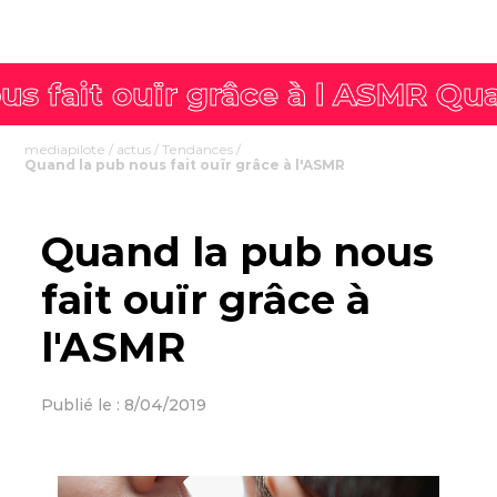
mediapilote
/
actus
/
Tendances
/
Quand la pub nous fait ouïr grâce à l'ASMR
Quand la pub nous
fait ouïr grâce à
l'ASMR
Publié le : 8/04/2019