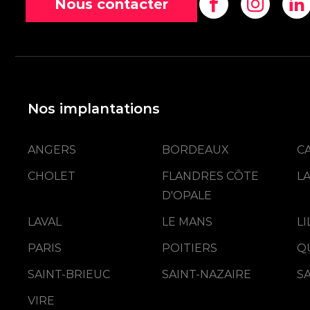
Nous contacter
Nos implantations
ANGERS
BORDEAUX
C
CHOLET
FLANDRES CÔTE
L
D'OPALE
LAVAL
LE MANS
L
PARIS
POITIERS
Q
SAINT-BRIEUC
SAINT-NAZAIRE
S
VIRE