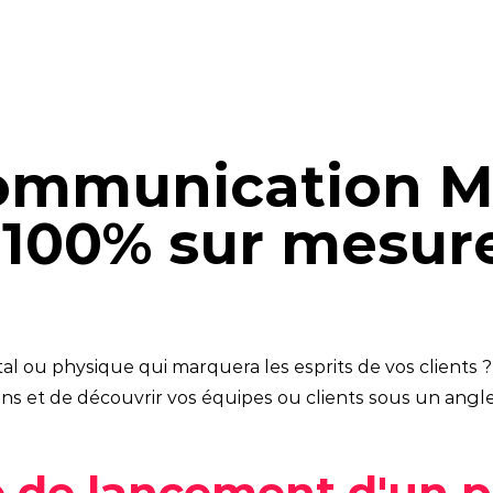
8 piliers
Nos offres intégrées
Philosophie
Stratégie de
workshop
L'équipe
marque
Agence enga
Stratégie de
communication
mmunication Me
Stratégie
 100% sur mesur
communication
commerciale
Stratégie de
contenus
 ou physique qui marquera les esprits de vos clients ? 
Stratégie digitale
 et de découvrir vos équipes ou clients sous un angle 
Campagne créative
 de lancement d'un pr