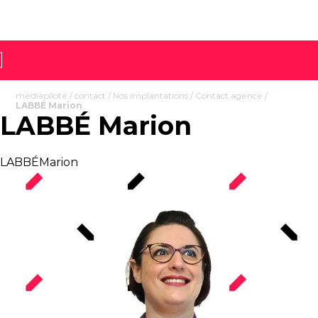
mediapilote
/
contact
/
Nos implantations
/
Contact agence
/
LABBÉ Marion
LABBÉ Marion
LABBÉMarion