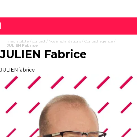
mediapilote
/
contact
/
Nos implantations
/
Contact agence
/
JULIEN Fabrice
JULIEN Fabrice
JULIENfabrice