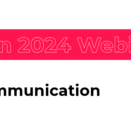
Nos offres
Actualités
expertises
Tendances
Marque employeur
gée
Agenda
Communication RSE
Pack Impact
Nos formations
Faites décoller les
mmunication
compétences de vos
équipes avec nos formations
labellisées Qualiopi et
dispensées par nos
formateurs expérimentés.