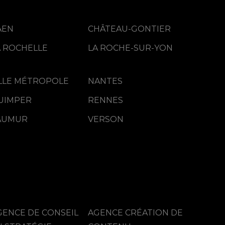
AEN
CHÂTEAU-GONTIER
A ROCHELLE
LA ROCHE-SUR-YON
ILLE MÉTROPOLE
NANTES
La co-construction créa
UIMPER
RENNES
par Amélie Papin,
Directrice de Création
à La Roche sur Yon
AUMUR
VERSON
GENCE DE CONSEIL
AGENCE CRÉATION DE