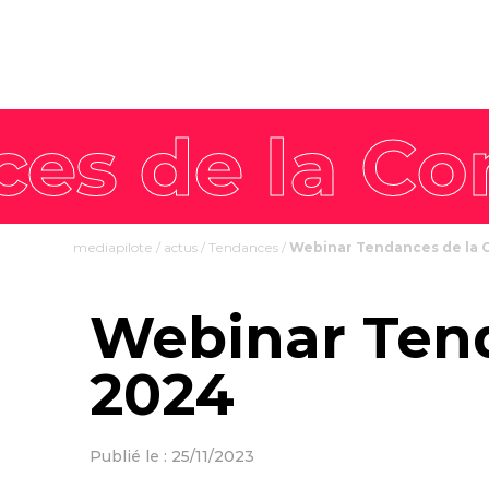
mediapilote
/
actus
/
Tendances
/
Webinar Tendances de la
Webinar Ten
2024
Publié le : 25/11/2023