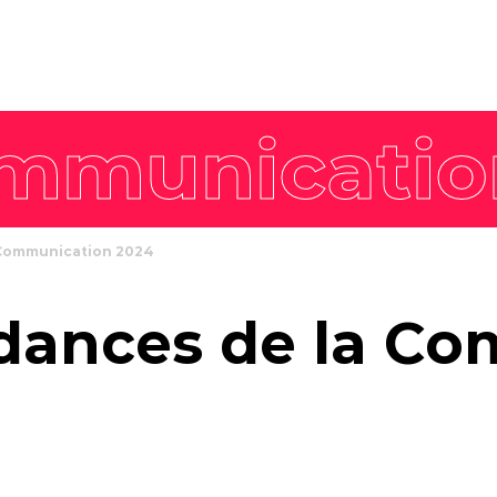
8 piliers
Nos offres intégrées
Philosophie
Stratégie de
workshop
L'équipe
marque
Agence enga
Stratégie de
communication
Stratégie
communication
 Communication 2024
commerciale
Stratégie de
dances de la Co
contenus
Stratégie digitale
Campagne créative