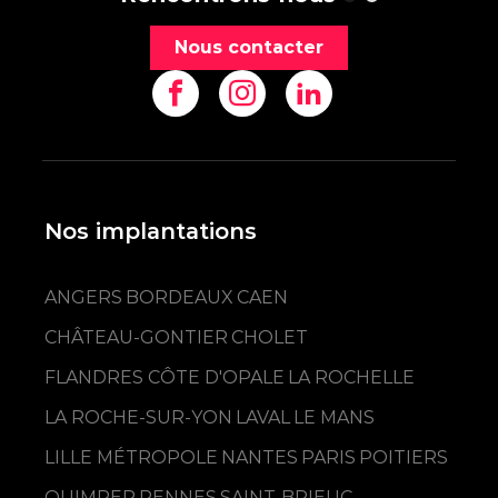
Nous contacter
Nos implantations
ANGERS
BORDEAUX
CAEN
CHÂTEAU-GONTIER
CHOLET
FLANDRES CÔTE D'OPALE
LA ROCHELLE
LA ROCHE-SUR-YON
LAVAL
LE MANS
LILLE MÉTROPOLE
NANTES
PARIS
POITIERS
QUIMPER
RENNES
SAINT-BRIEUC