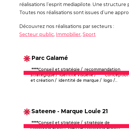
réalisations l’esprit mediapilote. Une structu
Toutes nos réalisations sont issues d’une approc
Découvrez nos réalisations par secteurs :
Secteur public
,
Immobilier
,
Sport
Parc Galamé
****Conseil et stratégie
recommandation
stratégique
identité visuelle
****Conceptio
et création
identité de marque
logo
Comment animer et dynamiser le site
territoire d'expression de marque
dépliant
en le rendant plus fluide et plus
panneaux
attractif ?
Sateene - Marque Louie 21
****Conseil et stratégie
stratégie de
communication
plan de communication