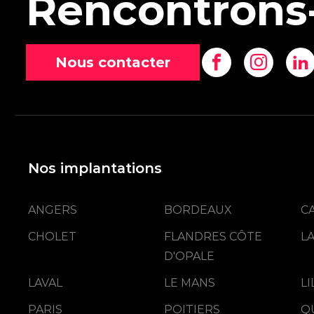
Rencontrons
Nous contacter
Nos implantations
ANGERS
BORDEAUX
C
CHOLET
FLANDRES CÔTE
L
D'OPALE
LAVAL
LE MANS
L
PARIS
POITIERS
Q