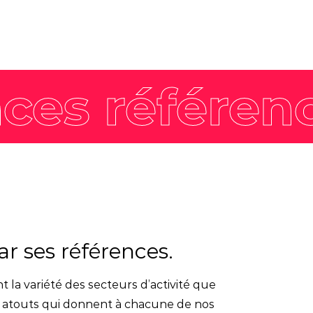
Nos offres
Actualités
expertises
Tendances
Marque employeur
gée
Agenda
Communication RSE
Pack Impact
Nos formations
Faites décoller les
compétences de vos
équipes avec nos formations
labellisées Qualiopi et
r ses références.
dispensées par nos
formateurs expérimentés.
t la variété des secteurs d’activité que
x atouts qui donnent à chacune de nos