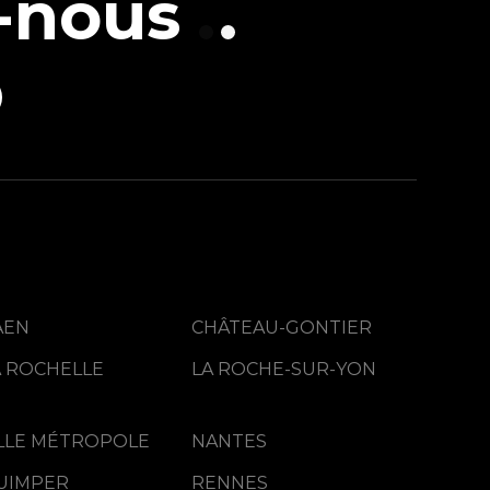
-nous
AEN
CHÂTEAU-GONTIER
A ROCHELLE
LA ROCHE-SUR-YON
ILLE MÉTROPOLE
NANTES
UIMPER
RENNES