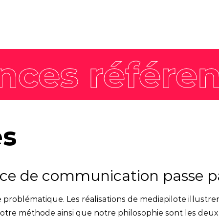
8 piliers
Nos offres intégrées
Philosophie
Stratégie de
workshop
L'équipe
marque
Agence enga
Stratégie de
communication
Stratégie
communication
commerciale
es
Stratégie de
contenus
nce de communication passe pa
Stratégie digitale
Campagne créative
problématique. Les réalisations de mediapilote illustren
otre méthode ainsi que notre philosophie sont les deu