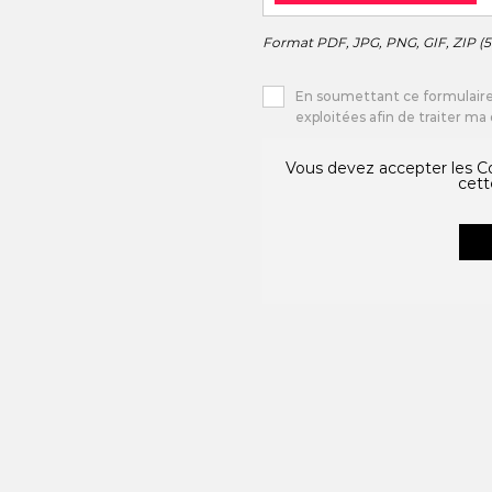
PDF, JPG, PNG, GIF, ZIP (
En soumettant ce formulaire,
exploitées afin de traiter m
Vous devez accepter les Co
cett