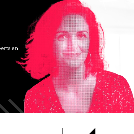
Stratégie digitale
?
Campagne créative
Social media
erts en