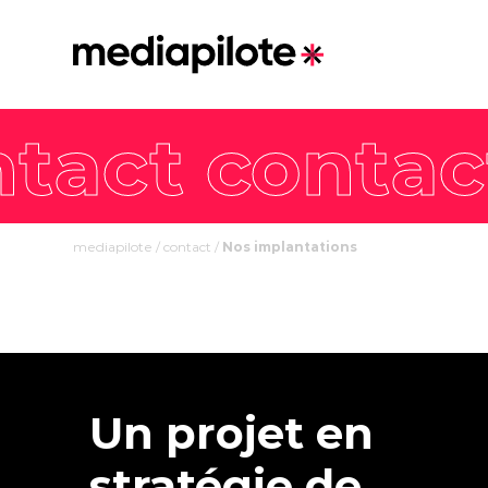
mediapilote
/
contact
/
Nos implantations
Un projet en
stratégie de