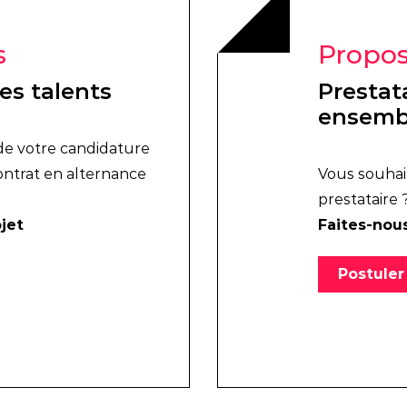
s
Propos
es talents
Prestata
ensemb
 de votre candidature
ontrat en alternance
Vous souhai
prestataire 
jet
Faites-nous
Postuler