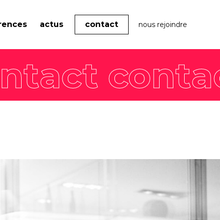
rences
actus
contact
nous rejoindre
Nos offres
Actualités
expertises
Tendances
Marque employeur
gée
Agenda
Communication RSE
Pack Impact
Nos formations
Faites décoller les
compétences de vos
équipes avec nos formations
labellisées Qualiopi et