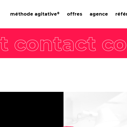
®
méthode agitative
offres
agence
réfé
8 piliers
Nos offres intégrées
Philosophie
Stratégie de
workshop
L'équipe
marque
Agence enga
Stratégie de
communication
Stratégie
communication
commerciale
Stratégie de
contenus