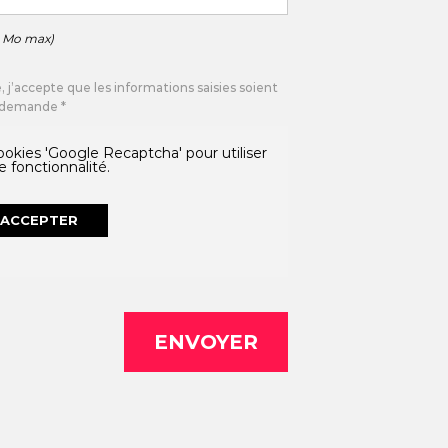
5 Mo max)
 j’accepte que les informations saisies soient
a demande *
okies 'Google Recaptcha' pour utiliser
e fonctionnalité.
ACCEPTER