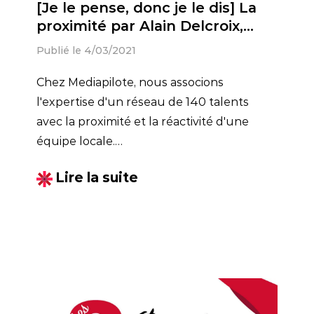
[Je le pense, donc je le dis] La
proximité par Alain Delcroix,
dirigeant Mediapilote à Lille
Publié le 4/03/2021
Chez Mediapilote, nous associons
l'expertise d'un réseau de 140 talents
avec la proximité et la réactivité d'une
équipe locale.
Cette proximité territoriale et relationnelle
Lire la suite
est-elle LE facteur-clé menant à la
réussite d'un projet et la satisfaction du
client ? Alain Delcroix vous donne son avis
!