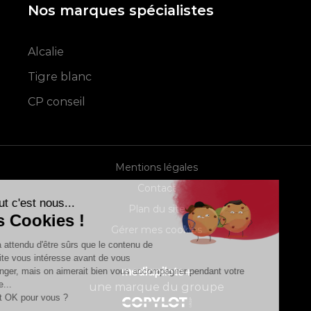
Nos marques spécialistes
Alcalie
Tigre blanc
CP conseil
Mentions légales
Contact
Salut c'est nous...
Plan du site
les Cookies !
Gérer mes cookies
On a attendu d'être sûrs que le contenu de
ce site vous intéresse avant de vous
déranger, mais on aimerait bien vous accompagner pendant votre
visite...
une marque du groupe
C'est OK pour vous ?